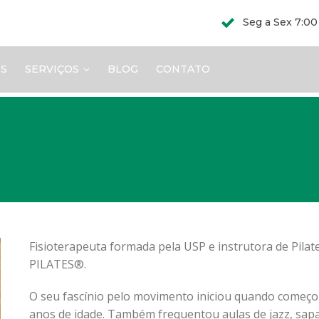
Seg a Sex 7:00
S
SERVIÇOS
BLOG
CONTATO
Fisioterapeuta formada pela USP e instrutora de Pilat
PILATES®.
O seu fascínio pelo movimento iniciou quando começou 
anos de idade. Também frequentou aulas de jazz, sap